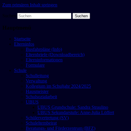
Zum primären Inhalt springen
Suchen
Brüder-Grimm-Schule Steinau
Hauptmenü
Startseite
Elterninfos
Busfahrpläne (Info)
Elternbriefe (Downloadbereich)
Elterninformationen
Formulare
Schule
Schulleitung
Verwaltung
Kollegium im Schuljahr 2024/2025
Hausmeister
Schulsozialarbeit
UBUS
UBUS Grundschule: Sandra Straulino
UBUS Sekundarstufe: Anne-Julia Löffert
Schülervertretung (SV)
Schulelternbeirat
Beratungs- und Förderzentrum (BFZ)