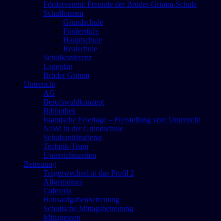
Förderverein: Freunde der Brüder-Grimm-Schule
Schulformen
Grundschule
Förderstufe
Hauptschule
Realschule
Schulkonferenz
Lageplan
Brüder Grimm
Unterricht
AG
Berufswahlkonzept
Bibliothek
Islamische Feiertage – Freistellung vom Unterricht
NaWi in der Grundschule
Schulsanitätsdienst
Technik-Team
Unterrichtszeiten
Betreuung
Trägerwechsel in das Profil 2
Allgemeines
Cafeteria
Hausaufgabenbetreuung
Schulische Mittagsbetreuung
Mittagessen