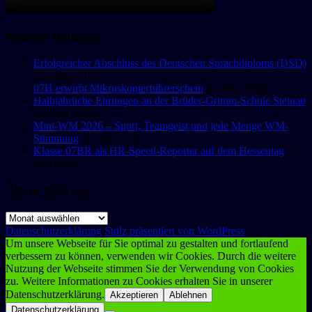
Neueste Beiträge
Erfolgreicher Abschluss des Deutschen Sprachdiploms (DSD)
6. August 2026
07H erwirbt Mikroskopierführerschein
26. Juni 2026
Halbjährliche Ehrungen an der Brüder-Grimm-Schule Steinau
25. Juni 2026
Mini-WM 2026 – Sport, Teamgeist und jede Menge WM-
Stimmung
22. Juni 2026
Klasse 07BR als HR-Speed-Reporter auf dem Hessentag
19.
Juni 2026
Ältere Beiträge
Ältere
Beiträge
Datenschutzerklärung
Stolz präsentiert von WordPress
Um unsere Webseite für Sie optimal zu gestalten und fortlaufend
verbessern zu können, verwenden wir Cookies. Durch die weitere
Nutzung der Webseite stimmen Sie der Verwendung von Cookies
zu. Weitere Informationen zu Cookies erhalten Sie in unserer
Datenschutzerklärung.
Akzeptieren
Ablehnen
Datenschutzerklärung